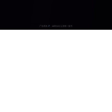
动漫天堂
专业的动漫视频网站，为您提供最新最全的日韩动漫资源， 高清画
质，流畅播放，让您享受最佳的观看体验。
contact@anime-heaven.com
快速导航