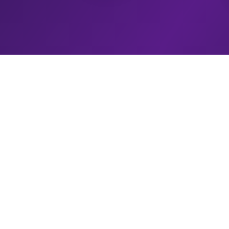
动漫天堂
快速导航
首页
专业的动漫视频网站，为您提供最新最全的日
韩动漫资源， 高清画质，流畅播放，让您享
动漫分类
受最佳的观看体验。
最新更新
contact@anime-heaven.com
热门推荐